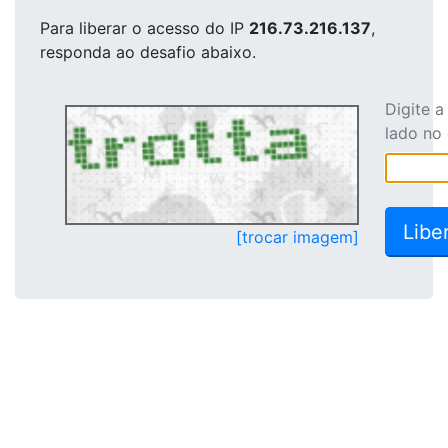
Para liberar o acesso
do IP
216.73.216.137
,
responda ao desafio abaixo.
Digite 
lado no
[trocar imagem]