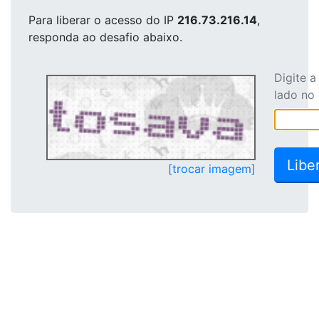
Para liberar o acesso
do IP
216.73.216.14
,
responda ao desafio abaixo.
Digite 
lado no
[trocar imagem]