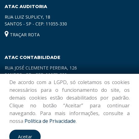
ATAC AUDITORIA
RUA LUIZ SUPLICY, 18
SANTOS - SP - CEP: 11055-330
TRAÇAR ROTA
ATAC CONTABILIDADE
RUA JOSÉ CLEMENTE PEREIRA, 126
SANTOS - SP - CEP: 11070-321
De acordo com a LGPD, só coletamos os cookies
TRAÇAR ROTA
necessários para o funcionamento do site, os
demais cookies estão desabilitados por padrão.
Clique no botão “Aceitar” para continuar
navegando. Para mais informações, consulte a
nossa
Política de Privacidade
.
© ATAC CONTABILIDADE E AUDITORIA | Desenvolvido por
Marcasite
Aceitar