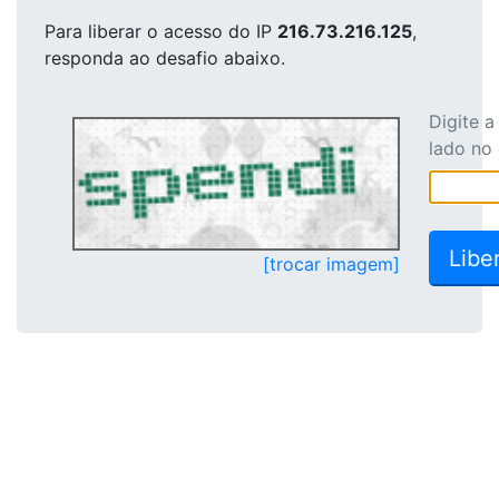
Para liberar o acesso
do IP
216.73.216.125
,
responda ao desafio abaixo.
Digite 
lado no
[trocar imagem]