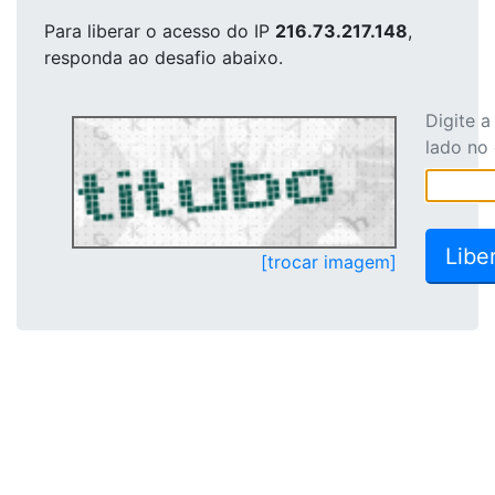
Para liberar o acesso
do IP
216.73.217.148
,
responda ao desafio abaixo.
Digite 
lado no
[trocar imagem]