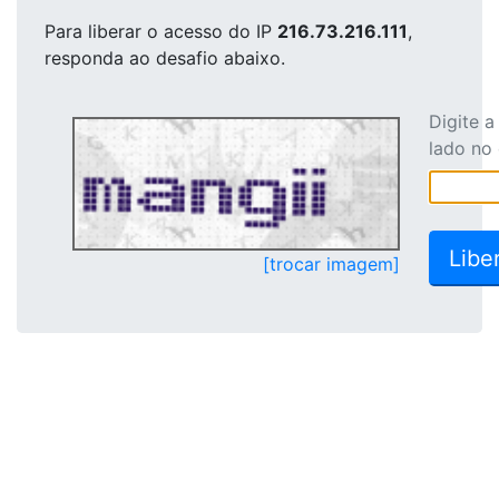
Para liberar o acesso
do IP
216.73.216.111
,
responda ao desafio abaixo.
Digite 
lado no
[trocar imagem]