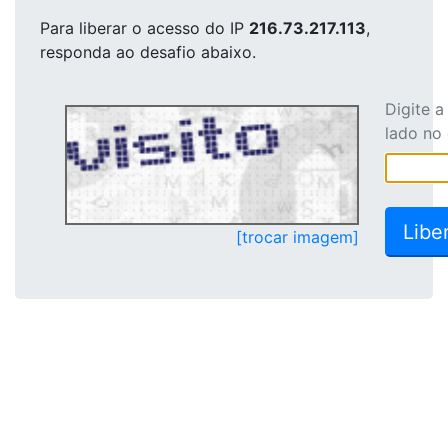
Para liberar o acesso
do IP
216.73.217.113
,
responda ao desafio abaixo.
Digite 
lado no
[trocar imagem]