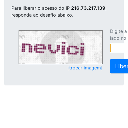
Para liberar o acesso
do IP
216.73.217.139
,
responda ao desafio abaixo.
Digite 
lado no
[trocar imagem]