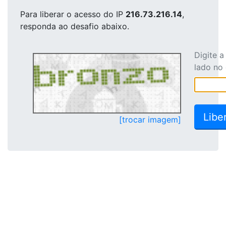
Para liberar o acesso
do IP
216.73.216.14
,
responda ao desafio abaixo.
Digite 
lado no
[trocar imagem]