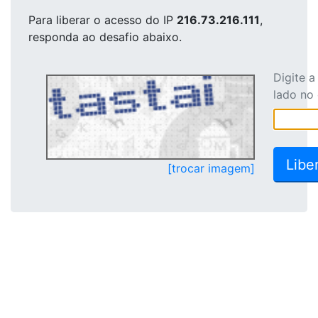
Para liberar o acesso
do IP
216.73.216.111
,
responda ao desafio abaixo.
Digite 
lado no
[trocar imagem]