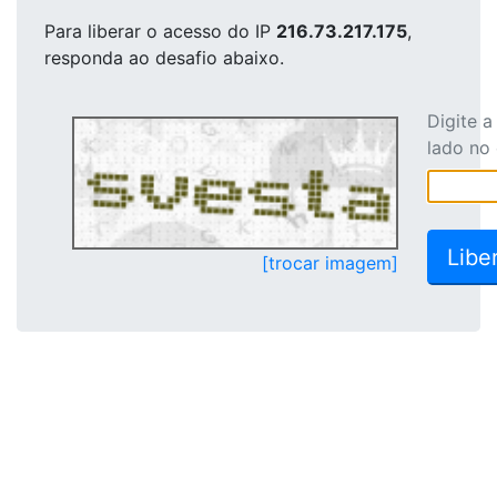
Para liberar o acesso
do IP
216.73.217.175
,
responda ao desafio abaixo.
Digite 
lado no
[trocar imagem]