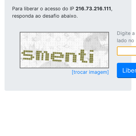
Para liberar o acesso
do IP
216.73.216.111
,
responda ao desafio abaixo.
Digite 
lado no
[trocar imagem]