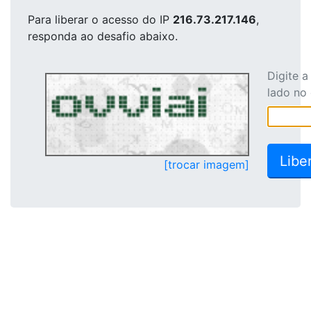
Para liberar o acesso
do IP
216.73.217.146
,
responda ao desafio abaixo.
Digite 
lado no
[trocar imagem]