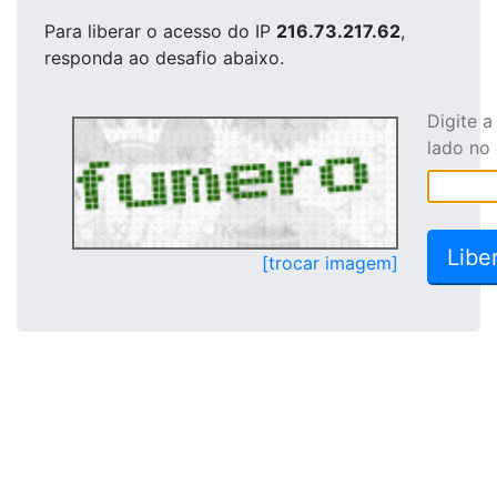
Para liberar o acesso
do IP
216.73.217.62
,
responda ao desafio abaixo.
Digite 
lado no
[trocar imagem]