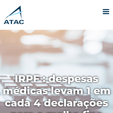
IRPF : despesas
médicas levam 1 em
cada 4 declarações