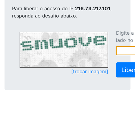
Para liberar o acesso
do IP
216.73.217.101
,
responda ao desafio abaixo.
Digite 
lado no
[trocar imagem]