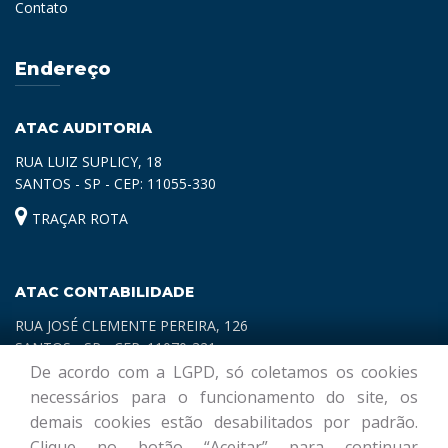
Contato
Endereço
ATAC AUDITORIA
RUA LUIZ SUPLICY, 18
SANTOS - SP - CEP: 11055-330
TRAÇAR ROTA
ATAC CONTABILIDADE
RUA JOSÉ CLEMENTE PEREIRA, 126
SANTOS - SP - CEP: 11070-321
De acordo com a LGPD, só coletamos os cookies
TRAÇAR ROTA
necessários para o funcionamento do site, os
demais cookies estão desabilitados por padrão.
Clique no botão “Aceitar” para continuar