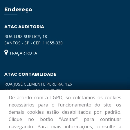
Endereço
ATAC AUDITORIA
RUA LUIZ SUPLICY, 18
SANTOS - SP - CEP: 11055-330
TRAÇAR ROTA
ATAC CONTABILIDADE
RUA JOSÉ CLEMENTE PEREIRA, 126
SANTOS - SP - CEP: 11070-321
De acordo com a LGPD, só coletamos os cookies
TRAÇAR ROTA
necessários para o funcionamento do site, os
demais cookies estão desabilitados por padrão.
Clique no botão “Aceitar” para continuar
navegando. Para mais informações, consulte a