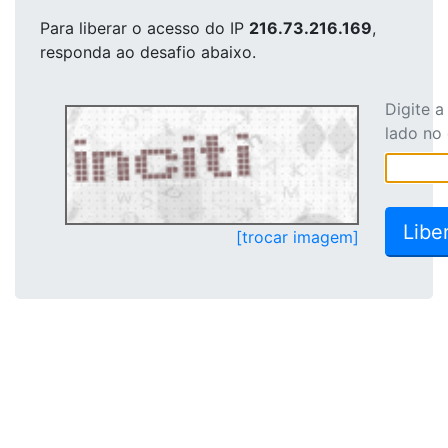
Para liberar o acesso
do IP
216.73.216.169
,
responda ao desafio abaixo.
Digite 
lado no
[trocar imagem]