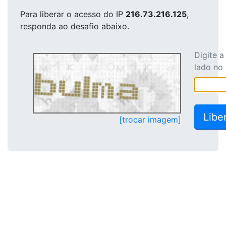
Para liberar o acesso
do IP
216.73.216.125
,
responda ao desafio abaixo.
Digite 
lado no
[trocar imagem]